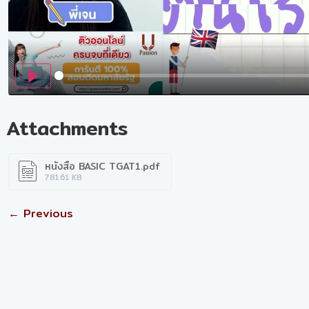
Play
Attachments
หนังสือ BASIC TGAT1.pdf
781.61 KB
← Previous