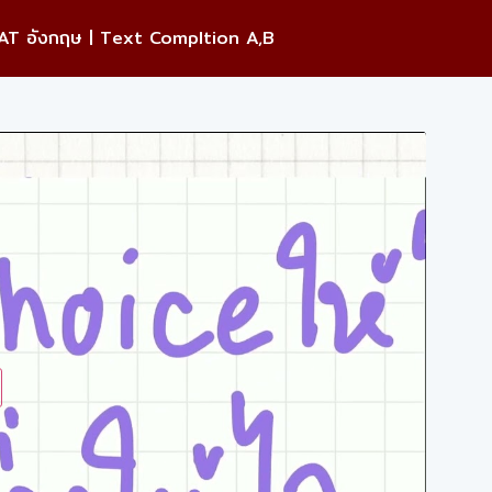
T อังกฤษ | Text Compltion A,B
ay